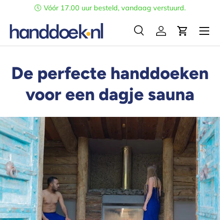
🕔 Vóór 17.00 uur besteld, vandaag verstuurd.
Ga naar inhoud
Menu
Zoeken
Inloggen
Winkelwa
Zoeken
Zoeken
De perfecte handdoeken
voor een dagje sauna