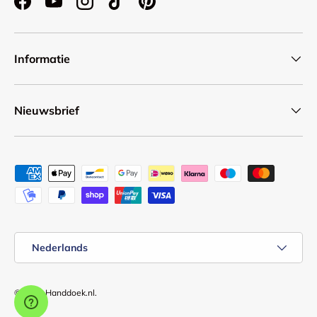
Facebook
YouTube
Instagram
TikTok
Pinterest
Informatie
Nieuwsbrief
Geaccepteerde betaalmethoden
Taal
Nederlands
© 2026
Handdoek.nl
.