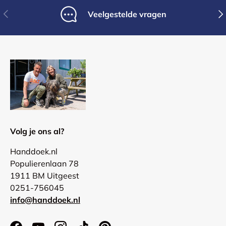
Vorige
Vol
Veelgestelde vragen
Volg je ons al?
Handdoek.nl
Populierenlaan 78
1911 BM Uitgeest
0251-756045
info@handdoek.nl