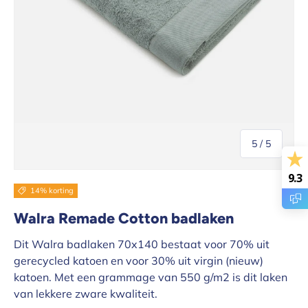
van
5
/
5
9.3
14% korting
Walra Remade Cotton badlaken
Dit Walra badlaken 70x140 bestaat voor 70% uit
gerecycled katoen en voor 30% uit virgin (nieuw)
katoen. Met een grammage van 550 g/m2 is dit laken
van lekkere zware kwaliteit.