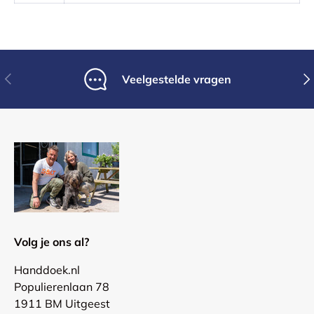
Vorige
Vol
Veelgestelde vragen
Volg je ons al?
Handdoek.nl
Populierenlaan 78
1911 BM Uitgeest