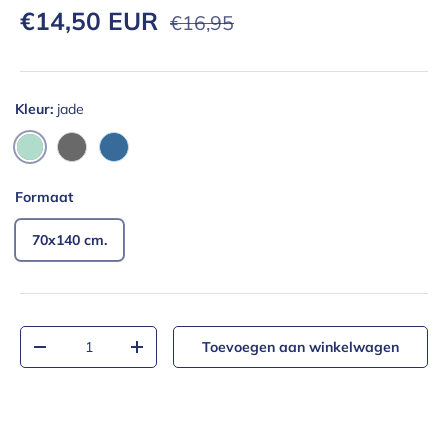
Verkoopprijs
Reguliere prijs
€14,50 EUR
€16,95
Kleur:
jade
jade
antraciet
blauw
Formaat
70x140 cm.
Aantal
Toevoegen aan winkelwagen
Verlaag de hoeveelheid
Verhoog de hoeveelheid