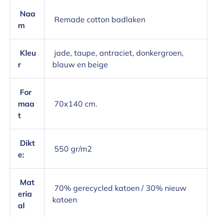
Naa
Remade cotton badlaken
m
Kleu
jade, taupe, antraciet, donkergroen,
r
blauw en beige
For
maa
70x140 cm.
t
Dikt
550 gr/m2
e:
Mat
70% gerecycled katoen / 30% nieuw
eria
katoen
al