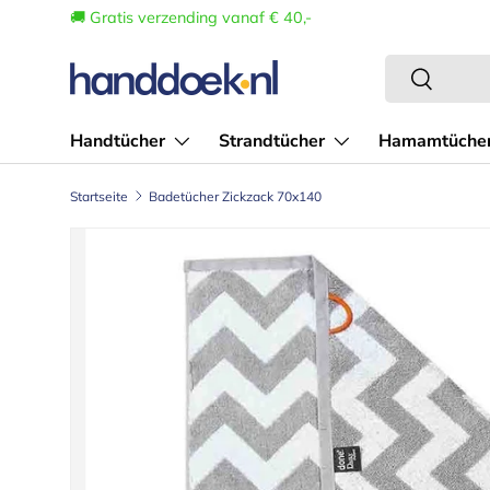
🚚 Gratis verzending vanaf € 40,-
Direkt zum Inhalt
Suchen
Suchen
Handtücher
Strandtücher
Hamamtüche
Startseite
Badetücher Zickzack 70x140
Bild 1 ist nun in der Galerieansicht verfügbar
Zu Produktinformationen springen