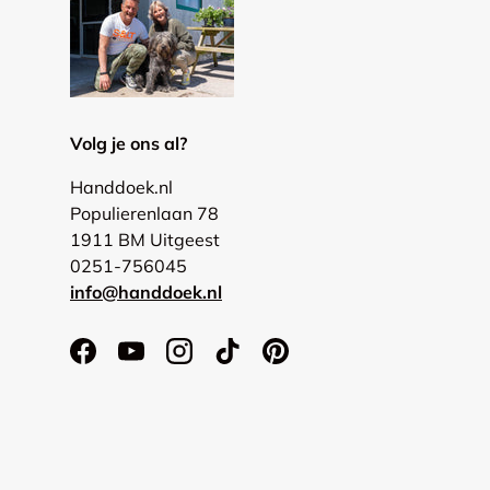
Volg je ons al?
Handdoek.nl
Populierenlaan 78
1911 BM Uitgeest
0251-756045
info@handdoek.nl
Facebook
YouTube
Instagram
TikTok
Pinterest