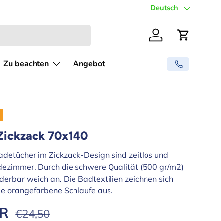
🧵 Borduuratelier in NL
Sprache
Deutsch
Einloggen
Einkaufs
Zu beachten
Angebot
Zickzack 70x140
adetücher im Zickzack-Design sind zeitlos und
adezimmer. Durch die schwere Qualität (500 gr/m2)
nderbar weich an. Die Badtextilien zeichnen sich
ige orangefarbene Schlaufe aus.
Normaler Preis
eis
UR
€24,50