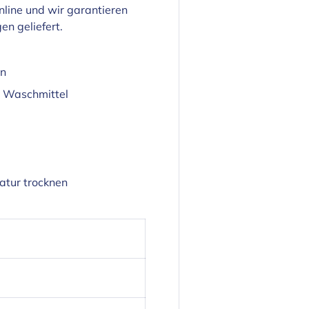
nline und wir garantieren
en geliefert.
en
es Waschmittel
ratur trocknen