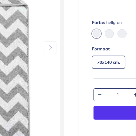
Farbe:
hellgrau
hellgrau
Anthrazit
Schwa
Nächste
Formaat
70x140 cm.
Anzahl
Menge verringern