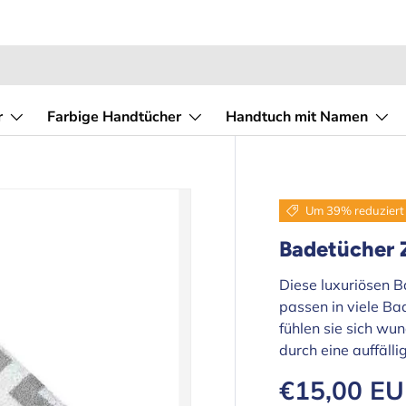
r
Farbige Handtücher
Handtuch mit Namen
Um 39% reduziert
Badetücher 
Diese luxuriösen B
passen in viele B
fühlen sie sich wu
durch eine auffäll
Verkaufspr
€15,00 E