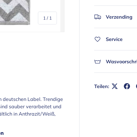
Verzending
von
1
/
1
Service
Wasvoorschri
Teilen:
n deutschen Label. Trendige
sind sauber verarbeitet und
ltlich in Anthrazit/Weiß,
en